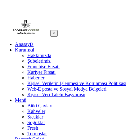
×
Anasayfa
Kurumsal
Hakkımızda
Şubelerimiz
Franchise Fırsatı
Kariyer Fırsatı
Haberler
Kişisel Verilerin İşlenmesi ve Korunması Politikası
Web-E posta ve Sosyal Medya Belgeleri
Kişisel Veri Talebi Başvurusu
Menü
Bitki Çayları
Kahveler
Sıcaklar
Soğuklar
Fresh
Termoslar