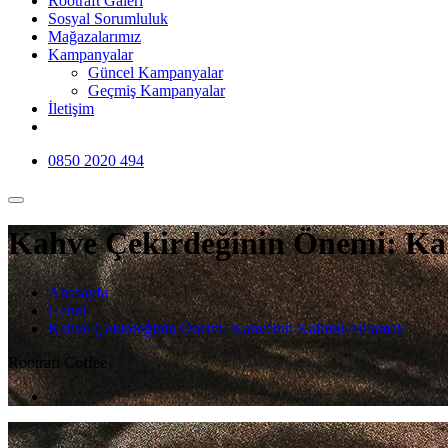
Rootraft Galeri
Sosyal Sorumluluk
Mağazalarımız
Kampanyalar
Güncel Kampanyalar
Geçmiş Kampanyalar
İletişim
0850 2020 494
Kahve Çekirdeğinin Önemi: Ka
Anasayfa
Genel
Kahve Çekirdeğinin Önemi: Kahvenin Kalbini Anlamak
Rootraft Coffee