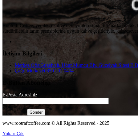
Rootraft Coffee, yenilikçi kahve deneyimleri sunan bir marka olarak,
sürdürülebilir tarım prensiplerine uygun kahve çeşitleriyle, kahvesever
İletişim Bilgileri
Merkez Ofis:
Güzelyalı, Uğur Mumcu Blv. Güzelyalı Sitesi B
Çağrı Merkezi:
0850 202 0494
E-Bülten Aboneliği
E-Posta Adresiniz
www.rootraftcoffee.com © All Rights Reserved - 2025
Yukarı Çık