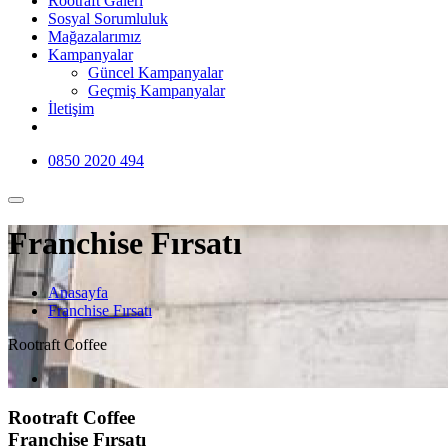
Rootraft Galeri
Sosyal Sorumluluk
Mağazalarımız
Kampanyalar
Güncel Kampanyalar
Geçmiş Kampanyalar
İletişim
0850 2020 494
Franchise Fırsatı
Anasayfa
Franchise Fırsatı
Rootraft Coffee
Rootraft Coffee
Franchise Fırsatı