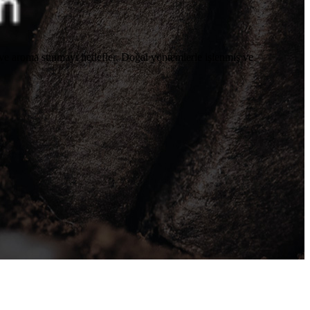
t ve aroma sunmayı hedefler. Doğal yöntemlerle işlenmiş ve