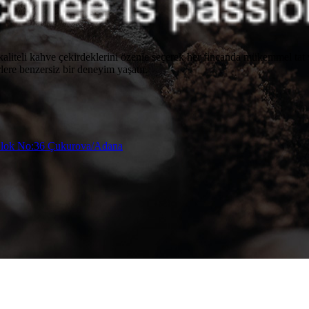
 kaliteli kahve çekirdeklerini özenle seçerek her fincanda mükemmel ta
lere benzersiz bir deneyim yaşatır.
 Blok No:36 Çukurova/Adana