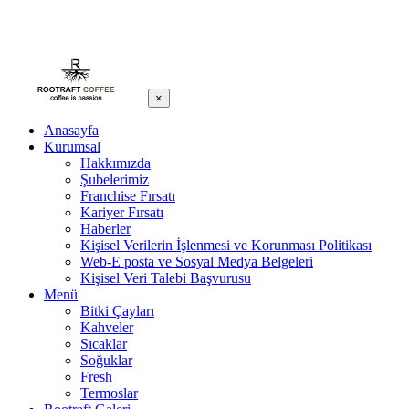
×
Anasayfa
Kurumsal
Hakkımızda
Şubelerimiz
Franchise Fırsatı
Kariyer Fırsatı
Haberler
Kişisel Verilerin İşlenmesi ve Korunması Politikası
Web-E posta ve Sosyal Medya Belgeleri
Kişisel Veri Talebi Başvurusu
Menü
Bitki Çayları
Kahveler
Sıcaklar
Soğuklar
Fresh
Termoslar