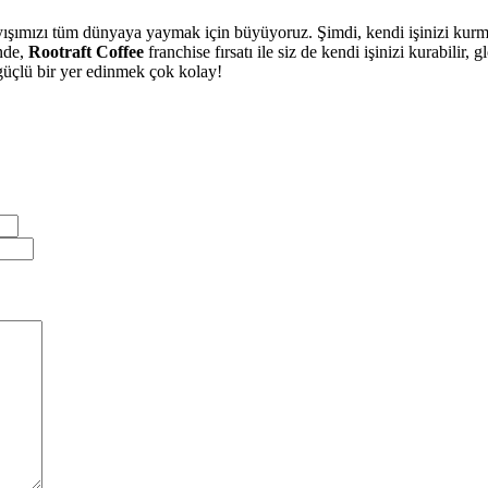
mızı tüm dünyaya yaymak için büyüyoruz. Şimdi, kendi işinizi kurma ve
nde,
Rootraft Coffee
franchise fırsatı ile siz de kendi işinizi kurabilir, 
güçlü bir yer edinmek çok kolay!