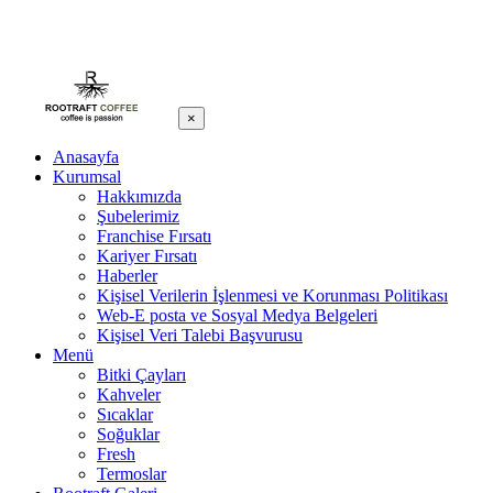
×
Anasayfa
Kurumsal
Hakkımızda
Şubelerimiz
Franchise Fırsatı
Kariyer Fırsatı
Haberler
Kişisel Verilerin İşlenmesi ve Korunması Politikası
Web-E posta ve Sosyal Medya Belgeleri
Kişisel Veri Talebi Başvurusu
Menü
Bitki Çayları
Kahveler
Sıcaklar
Soğuklar
Fresh
Termoslar