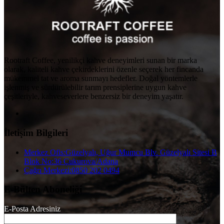
Rootraft Coffee, yenilikçi kahve deneyimleri sunan bir marka
olarak, kaliteli kahve çekirdeklerini özenle seçerek her fincanda
mükemmel tat ve aroma sunmayı hedefler. Doğal yöntemlerle
işlenmiş ve sürdürülebilir tarım prensiplerine uygun kahve
çeşitleriyle, kahveseverlere benzersiz bir deneyim yaşatır.
İletişim Bilgileri
Merkez Ofis:
Güzelyalı, Uğur Mumcu Blv. Güzelyalı Sitesi B
Blok No:36 Çukurova/Adana
Çağrı Merkezi:
0850 202 0494
E-Bülten Aboneliği
E-Posta Adresiniz