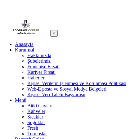
×
Anasayfa
Kurumsal
Hakkımızda
Şubelerimiz
Franchise Fırsatı
Kariyer Fırsatı
Haberler
Kişisel Verilerin İşlenmesi ve Korunması Politikası
Web-E posta ve Sosyal Medya Belgeleri
Kişisel Veri Talebi Başvurusu
Menü
Bitki Çayları
Kahveler
Sıcaklar
Soğuklar
Fresh
Termoslar