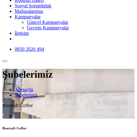
Rootraft Galeri
Sosyal Sorumluluk
Mağazalarımız
Kampanyalar
Güncel Kampanyalar
Geçmiş Kampanyalar
İletişim
0850 2020 494
Şubelerimiz
Anasayfa
Şubelerimiz
Rootraft Coffee
Rootraft Coffee