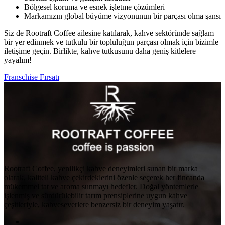
Bölgesel koruma ve esnek işletme çözümleri
Markamızın global büyüme vizyonunun bir parçası olma şansı
Siz de Rootraft Coffee ailesine katılarak, kahve sektöründe sağlam
bir yer edinmek ve tutkulu bir topluluğun parçası olmak için bizimle
iletişime geçin. Birlikte, kahve tutkusunu daha geniş kitlelere
yayalım!
Franschise Fırsatı
Rootraft Coffee, yenilikçi kahve deneyimleri sunan bir marka
olarak, kaliteli kahve çekirdeklerini özenle seçerek her fincanda
mükemmel tat ve aroma sunmayı hedefler. Doğal yöntemlerle
işlenmiş ve sürdürülebilir tarım prensiplerine uygun kahve
çeşitleriyle, kahveseverlere benzersiz bir deneyim yaşatır.