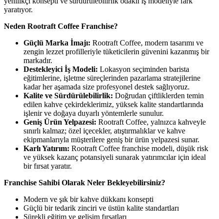
yenilikçi konsepti ve sürdürülebilirlik odaklı iş modeliyle fark
yaratıyor.
Neden Rootraft Coffee Franchise?
Güçlü Marka İmajı:
Rootraft Coffee, modern tasarımı ve
zengin lezzet profilleriyle tüketicilerin güvenini kazanmış bir
markadır.
Destekleyici İş Modeli:
Lokasyon seçiminden barista
eğitimlerine, işletme süreçlerinden pazarlama stratejilerine
kadar her aşamada size profesyonel destek sağlıyoruz.
Kalite ve Sürdürülebilirlik:
Doğrudan çiftliklerden temin
edilen kahve çekirdeklerimiz, yüksek kalite standartlarında
işlenir ve doğaya duyarlı yöntemlerle sunulur.
Geniş Ürün Yelpazesi:
Rootraft Coffee, yalnızca kahveyle
sınırlı kalmaz; özel içecekler, atıştırmalıklar ve kahve
ekipmanlarıyla müşterilere geniş bir ürün yelpazesi sunar.
Karlı Yatırım:
Rootraft Coffee franchise modeli, düşük risk
ve yüksek kazanç potansiyeli sunarak yatırımcılar için ideal
bir fırsat yaratır.
Franchise Sahibi Olarak Neler Bekleyebilirsiniz?
Modern ve şık bir kahve dükkanı konsepti
Güçlü bir tedarik zinciri ve üstün kalite standartları
Sürekli eğitim ve gelişim fırsatları