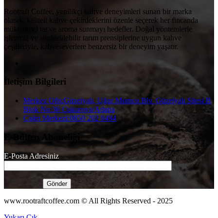
Rootraft Coffee, yenilikçi kahve deneyimleri sunan bir marka
olarak, kaliteli kahve çekirdeklerini özenle seçerek her fincanda
mükemmel tat ve aroma sunmayı hedefler. Doğal yöntemlerle
işlenmiş ve sürdürülebilir tarım prensiplerine uygun kahve
çeşitleriyle, kahveseverlere benzersiz bir deneyim yaşatır.
İletişim Bilgileri
Merkez Ofis:
Güzelyalı, Uğur Mumcu Blv. Güzelyalı Sitesi B
Blok No:36 Çukurova/Adana
Çağrı Merkezi:
0850 202 0494
E-Bülten Aboneliği
E-Posta Adresiniz
www.rootraftcoffee.com © All Rights Reserved - 2025
Yukarı Çık