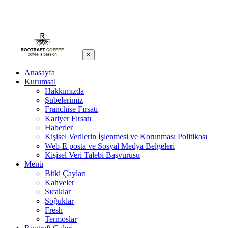
×
Anasayfa
Kurumsal
Hakkımızda
Şubelerimiz
Franchise Fırsatı
Kariyer Fırsatı
Haberler
Kişisel Verilerin İşlenmesi ve Korunması Politikası
Web-E posta ve Sosyal Medya Belgeleri
Kişisel Veri Talebi Başvurusu
Menü
Bitki Çayları
Kahveler
Sıcaklar
Soğuklar
Fresh
Termoslar