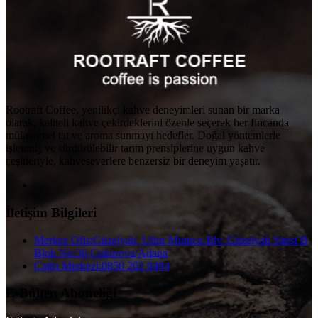
Rootraft Coffee, yenilikçi kahve deneyimleri sunan bir marka
olarak, kaliteli kahve çekirdeklerini özenle seçerek her fincanda
mükemmel tat ve aroma sunmayı hedefler. Doğal yöntemlerle
işlenmiş ve sürdürülebilir tarım prensiplerine uygun kahve
çeşitleriyle, kahveseverlere benzersiz bir deneyim yaşatır.
İletişim Bilgileri
Merkez Ofis:
Güzelyalı, Uğur Mumcu Blv. Güzelyalı Sitesi B
Blok No:36 Çukurova/Adana
Çağrı Merkezi:
0850 202 0494
E-Bülten Aboneliği