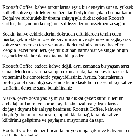
Rootraft Coffee, kahve tutkunlarına eşsiz bir deneyim sunan, yüksek
kaliteli kahve çekirdekleri ve özel tarifleriyle öne çıkan bir markadır.
Doğal ve sürdürülebilir üretim anlayışıyla dikkat çeken Rootraft
Coffee, her yudumda doğanın saf lezzetlerini hissetmenizi sağlar.
Seçkin kahve çekirdeklerini doğrudan çiftliklerden temin eden
marka, çekirdeklerin özenle kavrulmasını ve işlenmesini sağlayarak
kahve severlere en taze ve aromatik deneyimi sunmayı hedefler.
Zengin lezzet profilleri, çeşitlilik sunan harmanlar ve single-origin
seçenekleriyle her damak tadına hitap eder.
Rootraft Coffee, sadece kahve değil, aynı zamanda bir yaşam tarzı
sunar. Modern tasarıma sahip mekanlarında, kahve keyfinizi sıcak
ve samimi bir atmosferde yaşayabilirsiniz. Ayrıca, baristalarının
profesyonel uzmanlığı sayesinde hem klasik hem de yenilikçi kahve
tariflerini deneme şansı bulabilirsiniz.
Marka, çevre dostu yaklaşımıyla da dikkat çeker; sürdürülebilir
ambalaj kullanımı ve karbon ayak izini azaltma çalışmalarıyla
doğaya duyarlı bir anlayış benimser. Rootraft Coffee, kahveye
duyduğu tutkunun yanı sıra, topluluklarla bağ kurarak kahve
kültürünü geliştirme ve paylaşma misyonunu da taşır.
Rootraft Coffee ile her fincanda bir yolculuğa çıkın ve kahvenin en
saf halini keşfedin!