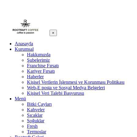
×
Anasayfa
Kurumsal
Hakkımızda
Şubelerimiz
Franchise Fırsatı
Kariyer Fırsatı
Haberler
Kişisel Verilerin İşlenmesi ve Korunması Politikası
Web-E posta ve Sosyal Medya Belgeleri
Kişisel Veri Talebi Başvurusu
Menü
Bitki Çayları
Kahveler
Sıcaklar
Soğuklar
Fresh
Termoslar