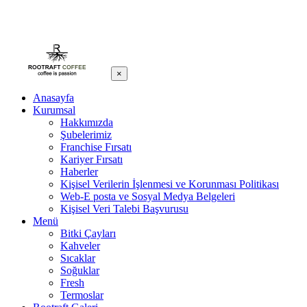
×
Anasayfa
Kurumsal
Hakkımızda
Şubelerimiz
Franchise Fırsatı
Kariyer Fırsatı
Haberler
Kişisel Verilerin İşlenmesi ve Korunması Politikası
Web-E posta ve Sosyal Medya Belgeleri
Kişisel Veri Talebi Başvurusu
Menü
Bitki Çayları
Kahveler
Sıcaklar
Soğuklar
Fresh
Termoslar