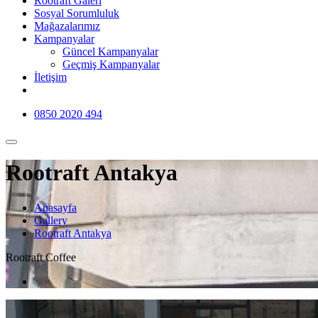
Rootraft Galeri
Sosyal Sorumluluk
Mağazalarımız
Kampanyalar
Güncel Kampanyalar
Geçmiş Kampanyalar
İletişim
0850 2020 494
Rootraft Antakya
Anasayfa
Gallery
Rootraft Antakya
Rootraft Coffee